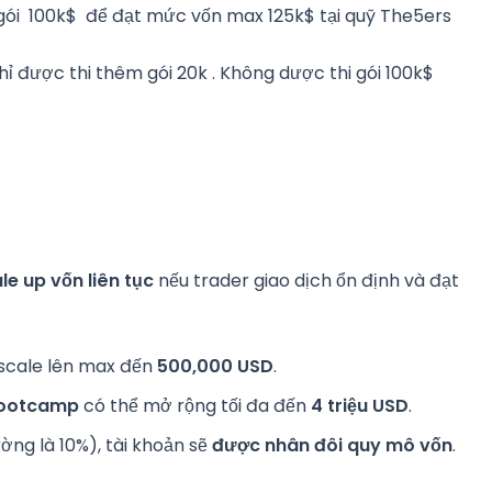
n gói 100k$ để đạt mức vốn max 125k$ tại quỹ The5ers
hỉ được thi thêm gói 20k . Không dược thi gói 100k$
le up vốn liên tục
nếu trader giao dịch ổn định và đạt
scale lên max đến
500,000 USD
.
ootcamp
có thể mở rộng tối đa đến
4 triệu USD
.
ường là 10%), tài khoản sẽ
được nhân đôi quy mô vốn
.