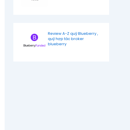
Review A-Z quỹ Blueberry ,
quỹ hợp tác broker
blueberry