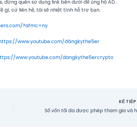
, đừng quên sử dụng link bên dưới để ủng hộ AD .
gì, cứ liên hệ, tôi sẽ nhiệt tình hỗ trợ bạn.
e5ers.com/?afmc=ny
https://www.youtube.com/đăngkythe5er
ttps://www.youtube.com/dangkythe5ercrypto
KẾ TIẾ