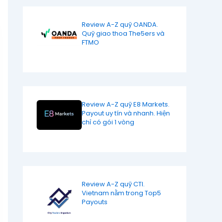
Review A-Z quỹ OANDA.
Quỹ giao thoa The5ers và
FTMO
Review A-Z quỹ E8 Markets.
Payout uy tín và nhanh. Hiện
chỉ có gói 1 vòng
Review A-Z quỹ CTI.
Vietnam nằm trong Top5
Payouts