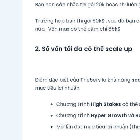
Bạn nên cân nhắc thi gói 20k hoặc thi luô
Trường hợp bạn thi gói 60k$ . sau đó bạn c
nữa. Vốn max có thể cầm chỉ 85k$
2. Số vốn tối đa có thể scale up
Điểm đặc biệt của The5ers là khả năng
sca
mục tiêu lợi nhuận.
Chương trình
High Stakes
có thể 
Chương trình
Hyper Growth
và
B
Mỗi lần đạt mục tiêu lợi nhuận (th