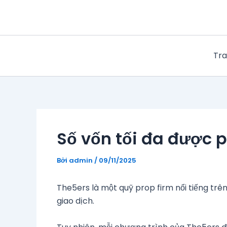
Nhảy
tới
nội
dung
Tra
Số vốn tối đa được 
Bởi
admin
/
09/11/2025
The5ers là một quỹ prop firm nổi tiếng trê
giao dịch.