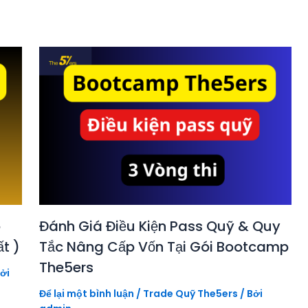
o
Đánh Giá Điều Kiện Pass Quỹ & Quy
t )
Tắc Nâng Cấp Vốn Tại Gói Bootcamp
The5ers
ởi
Để lại một bình luận
/
Trade Quỹ The5ers
/ Bởi