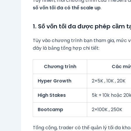
Tuy nhiên, mỗi chương trình của The5ers đ
số vốn tối đa có thể scale up
.
1. Số vốn tối đa được phép cầm t
Tùy vào chương trình bạn tham gia, mức vố
đây là bảng tổng hợp chi tiết:
Chương trình
Các mức
Hyper Growth
2×5K , 10K , 20K
High Stakes
5k + 10k hoặc 20
Bootcamp
2×100K , 250K
Tổng cộng, trader có thể quản lý tối đa kh