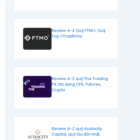
Review A-Z Quỹ FTMO. Quỹ
Top 1 Propfirms
Review A-Z quỹ The Trading
Pit ,đa dạng CFD, Futures,
Crypto
Review A-Z quỹ Audacity
Capital, quỹ lâu đời nhất