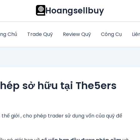
Hoangsellbuy
ng Chủ
Trade Quỹ
Review Quỹ
Công Cụ
Liê
phép sở hữu tại The5ers
n thế giới , cho phép trader sử dụng vốn của quỹ để