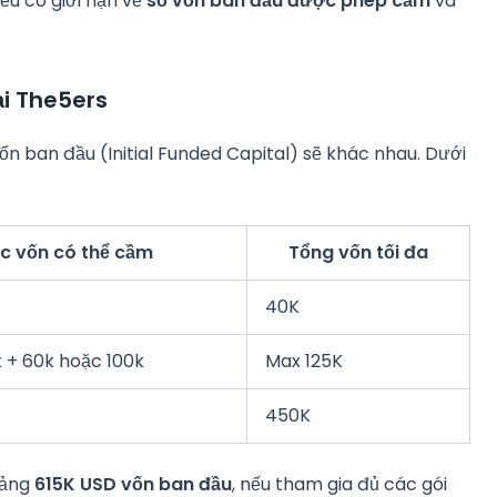
ều có giới hạn về
số vốn ban đầu được phép cầm
và
ại The5ers
n ban đầu (Initial Funded Capital) sẽ khác nhau. Dưới
 vốn có thể cầm
Tổng vốn tối đa
40K
k + 60k hoặc 100k
Max 125K
450K
oảng
615K USD vốn ban đầu
, nếu tham gia đủ các gói