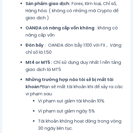
Sản phẩm giao dịch:
Forex, Kim loại, Chỉ số,
Hàng hóa. ( không có những mã Crypto để
giao dịch )
OANDA có nâng cấp vốn không
: không có
nâng cấp vốn
Đòn bẩy
: OANDA đòn bẫy 1:100 với FX , Vàng
chỉ số là 1:50
Mt4 or MT5 :
Chỉ sử dụng duy nhất 1 nền tảng
giao dịch là MT5
Những trường hợp nào tôi sẽ bị mất tài
khoản?
Bạn sẽ mất tài khoản khi để xảy ra các
vi phạm sau:
Vi phạm sụt giảm tài khoản 10%
Vi phạm sụt giảm ngày 5%
Tài khoản không hoạt động trong vòng
30 ngày liên tục.