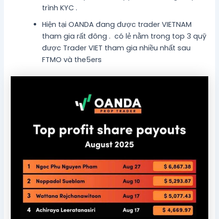
trình KYC .
Hiện tại OANDA đang được trader VIETNAM
tham gia rất đông . có lẻ nằm trong top 3 quỹ
được Trader VIET tham gia nhiều nhất sau
FTMO và the5ers