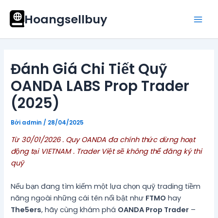
Nhảy
Mai
Hoangsellbuy
tới
Men
nội
dung
Đánh Giá Chi Tiết Quỹ
OANDA LABS Prop Trader
(2025)
Bởi
admin
/
28/04/2025
Từ 30/01/2026 . Quy OANDA đa chính thức dừng hoạt
động tại VIETNAM . Trader Việt sẽ không thể đăng ký thi
quỹ
Nếu bạn đang tìm kiếm một lựa chọn quỹ trading tiềm
năng ngoài những cái tên nổi bật như
FTMO
hay
The5ers
, hãy cùng khám phá
OANDA Prop Trader
–