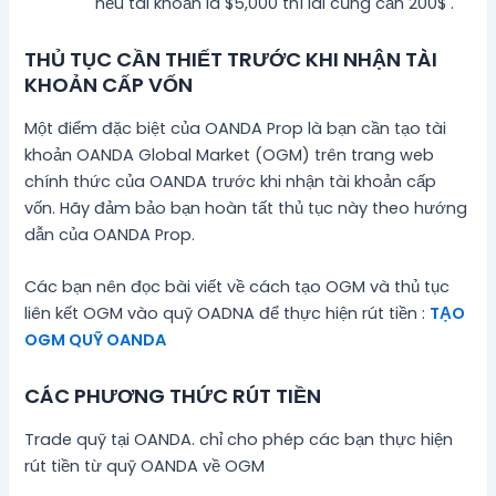
nếu tài khoản là $5,000 thì lãi cũng cần 200$ .
THỦ TỤC CẦN THIẾT TRƯỚC KHI NHẬN TÀI
KHOẢN CẤP VỐN
Một điểm đặc biệt của OANDA Prop là bạn cần tạo tài
khoản OANDA Global Market (OGM) trên trang web
chính thức của OANDA trước khi nhận tài khoản cấp
vốn. Hãy đảm bảo bạn hoàn tất thủ tục này theo hướng
dẫn của OANDA Prop.
Các bạn nên đọc bài viết về cách tạo OGM và thủ tục
liên kết OGM vào quỹ OADNA để thực hiện rút tiền :
TẠO
OGM QUỸ OANDA
CÁC PHƯƠNG THỨC RÚT TIỀN
Trade quỹ tại OANDA. chỉ cho phép các bạn thực hiện
rút tiền từ quỹ OANDA về OGM