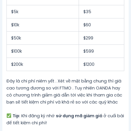
$5k
$35
$10k
$60
$50k
$299
$100k
$599
$200k
$1200
Đây là chi phí niêm yết . Xét về mặt bằng chung thì giá
cao tương đương so với FTMO . Tuy nhiên OANDA hay
có chương trình giảm giá dẫn tới việc khi tham gia các
bạn sẽ tiết kiệm chi phí và khá rẻ so với các quỹ khác
Tip
: Khi đăng ký nhớ
sử dụng mã giảm giá
ở cuối bài
để tiết kiệm chi phí!