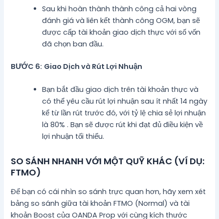
Sau khi hoàn thành thành công cả hai vòng
đánh giá và liên kết thành công OGM, bạn sẽ
được cấp tài khoản giao dịch thực với số vốn
đã chọn ban đầu.
BƯỚC 6:
Giao Dịch và Rút Lợi Nhuận
Bạn bắt đầu giao dịch trên tài khoản thực và
có thể yêu cầu rút lợi nhuận sau ít nhất 14 ngày
kể từ lần rút trước đó, với tỷ lệ chia sẻ lợi nhuận
là 80% . Bạn sẽ được rút khi đạt đủ điều kiện về
lợi nhuận tối thiểu.
SO SÁNH NHANH VỚI MỘT QUỸ KHÁC (VÍ DỤ:
FTMO)
Để bạn có cái nhìn so sánh trực quan hơn, hãy xem xét
bảng so sánh giữa tài khoản FTMO (Normal) và tài
khoản Boost của OANDA Prop với cùng kích thước