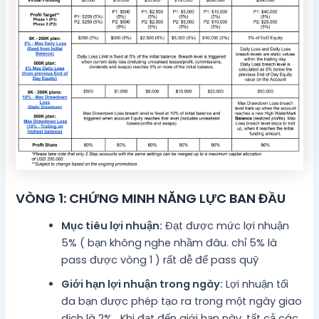
VÒNG 1: CHỨNG MINH NĂNG LỰC BAN ĐẦU
Mục tiêu lợi nhuận:
Đạt được mức lợi nhuận
5% ( bạn không nghe nhầm đâu. chỉ 5% là
pass được vòng 1 ) rất dễ để pass quỹ
Giới hạn lợi nhuận trong ngày:
Lợi nhuận tối
đa bạn được phép tạo ra trong một ngày giao
dịch là 2% . Khi đạt đến giới hạn này, tất cả các