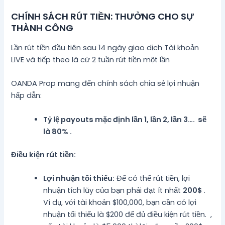
CHÍNH SÁCH RÚT TIỀN: THƯỞNG CHO SỰ
THÀNH CÔNG
Lần rút tiền đầu tiên sau 14 ngày giao dịch Tài khoản
LIVE và tiếp theo là cứ 2 tuần rút tiền một lần
OANDA Prop mang đến chính sách chia sẻ lợi nhuận
hấp dẫn:
Tỷ lệ payouts mặc định lần 1, lần 2, lần 3…. sẽ
là 80% .
Điều kiện rút tiền:
Lợi nhuận tối thiểu:
Để có thể rút tiền, lợi
nhuận tích lũy của bạn phải đạt ít nhất
200$
.
Ví dụ, với tài khoản $100,000, bạn cần có lợi
nhuận tối thiểu là $200 để đủ điều kiện rút tiền. ,