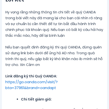
Hy vọng rằng những thông tin chi tiết về quỹ OANDA
trong bài viết này đã mang lại cho bạn cái nhìn rõ ràng
và sự chuẩn bị cần thiết để tự tin bắt đầu hành trình
chinh phục tài khoản quỹ. Nếu bạn có bất kỳ câu hỏi hay
thắc mắc nào, hãy để lại bình luận
Nếu bạn quyết định đăng ký thi quỹ OANDA, đừng quên
sử dụng link bên dưới để ủng hộ AD nha. Trong quá
trình thi quỹ, nếu gặp bất kỳ khó khăn nào ib mình sẽ hỗ
trợ cho. Xin Cảm ơn
Link đăng ký thi Quỹ OANDA:
https://go.oanda.com/visit/?
bta=37961&brand=oandapt
Chi tiết giảm giá: