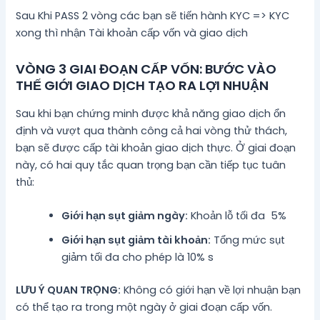
Sau Khi PASS 2 vòng các bạn sẽ tiến hành KYC => KYC
xong thì nhận Tài khoản cấp vốn và giao dịch
VÒNG 3 GIAI ĐOẠN CẤP VỐN: BƯỚC VÀO
THẾ GIỚI GIAO DỊCH TẠO RA LỢI NHUẬN
Sau khi bạn chứng minh được khả năng giao dịch ổn
định và vượt qua thành công cả hai vòng thử thách,
bạn sẽ được cấp tài khoản giao dịch thực. Ở giai đoạn
này, có hai quy tắc quan trọng bạn cần tiếp tục tuân
thủ:
Giới hạn sụt giảm ngày:
Khoản lỗ tối đa 5%
Giới hạn sụt giảm tài khoản:
Tổng mức sụt
giảm tối đa cho phép là 10% s
LƯU Ý QUAN TRỌNG:
Không có giới hạn về lợi nhuận bạn
có thể tạo ra trong một ngày ở giai đoạn cấp vốn.