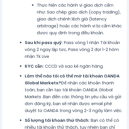
Thực hiện các hành vi giao dịch cấm
như: Sao chép giao dịch (copy trading),
giao dịch chênh lệch giá (latency
arbitrage) hoặc các hành vi bị cấm khác
được quy định trong điều khoản.
Sau khi pass quỹ:
Pass vòng 1 nhận Tài khoản
vòng 2 ngay lập tức, Pass vòng 2 đợi 1-2 hôm
nhận Tk Live
KYC cần:
CCCD và sao kê ngân hàng
Làm thế nào tôi có thể mở tài khoản OANDA
Global Markets?
Để nhận các khoản thanh
toán, bạn cần tạo tài khoản OANDA Global
Markets .Bạn điền các thông tin yêu cầu và gửi
đơn đăng ký, bạn sẽ nhận được email phê
duyệt từ OANDA trong vòng 2-3 ngày làm việc.
Số lượng tài khoản thử thách:
Bạn có thể có
nhiều tài khoản thử thách, tuy nhiên bạn chỉ