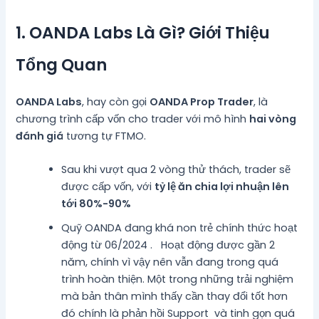
1. OANDA Labs Là Gì? Giới Thiệu
Tổng Quan
OANDA Labs
, hay còn gọi
OANDA Prop Trader
, là
chương trình cấp vốn cho trader với mô hình
hai vòng
đánh giá
tương tự FTMO.
Sau khi vượt qua 2 vòng thử thách, trader sẽ
được cấp vốn, với
tỷ lệ ăn chia lợi nhuận lên
tới 80%-90%
Quỹ OANDA đang khá non trẻ chính thức hoạt
động từ 06/2024 . Hoạt động được gần 2
năm, chính vì vậy nên vẫn đang trong quá
trình hoàn thiện. Một trong những trải nghiệm
mà bản thân mình thấy cần thay đổi tốt hơn
đó chính là phản hồi Support và tinh gọn quá