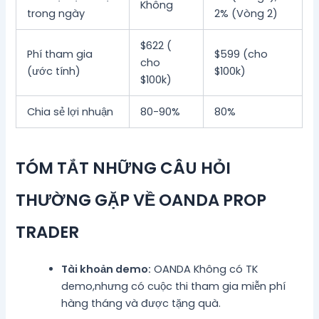
Không
trong ngày
2% (Vòng 2)
$622 (
Phí tham gia
$599 (cho
cho
(ước tính)
$100k)
$100k)
Chia sẻ lợi nhuận
80-90%
80%
TÓM TẮT NHỮNG CÂU HỎI
THƯỜNG GẶP VỀ OANDA PROP
TRADER
Tài khoản demo:
OANDA Không có TK
demo,nhưng có cuộc thi tham gia miễn phí
hàng tháng và được tặng quà.