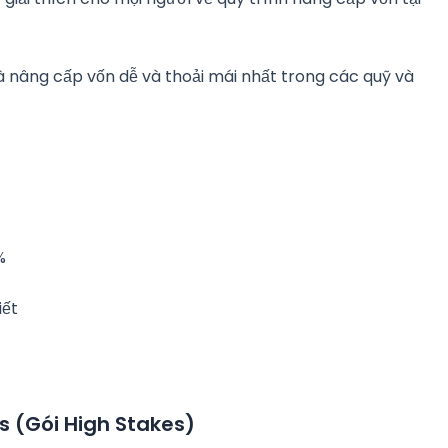
à nâng cấp vốn dễ và thoải mái nhất trong các quỹ và
%
iết
 (Gói High Stakes)