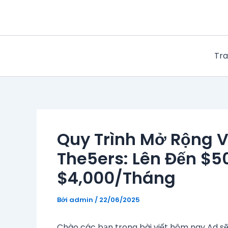
Nhảy
tới
nội
dung
Tra
Quy Trình Mở Rộng V
The5ers: Lên Đến $
$4,000/Tháng
Bởi
admin
/
22/06/2025
Chào các bạn trong bài viết hôm nay Ad sẽ 