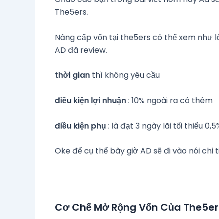
The5ers.
Nâng cấp vốn tại the5ers có thể xem như l
AD đã review.
thời gian
thì không yêu cầu
điều kiện lợi nhuận
: 10% ngoài ra có thêm
điều kiện phụ
: là đạt 3 ngày lãi tối thiểu 0,5
Oke để cụ thể bây giờ AD sẽ đi vào nói chi t
Cơ Chế Mở Rộng Vốn Của The5ers