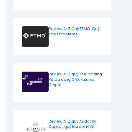
Review A-Z Quỹ FTMO. Quỹ
Top 1 Propfirms
Review A-Z quỹ The Trading
Pit ,đa dạng CFD, Futures,
Crypto
Review A-Z quỹ Audacity
Capital, quỹ lâu đời nhất