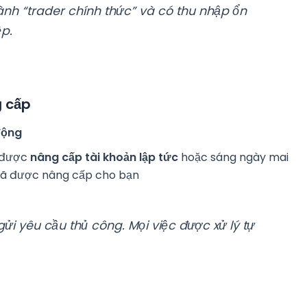
nh “trader chính thức” và có thu nhập ổn
p.
g cấp
động
ẽ được
nâng cấp tài khoản lập tức
hoặc sáng ngày mai
 đã được nâng cấp cho bạn
ửi yêu cầu thủ công. Mọi việc được xử lý tự