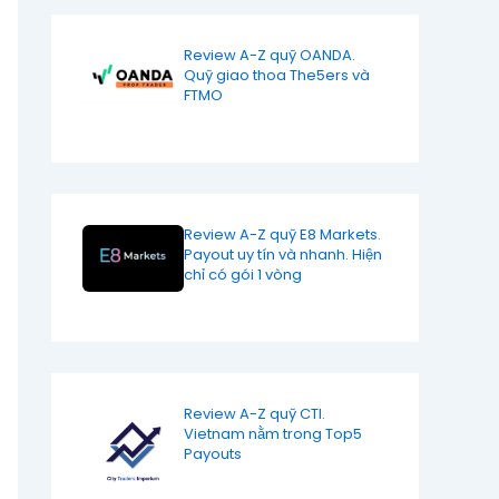
Review A-Z quỹ OANDA.
Quỹ giao thoa The5ers và
FTMO
Review A-Z quỹ E8 Markets.
Payout uy tín và nhanh. Hiện
chỉ có gói 1 vòng
Review A-Z quỹ CTI.
Vietnam nằm trong Top5
Payouts