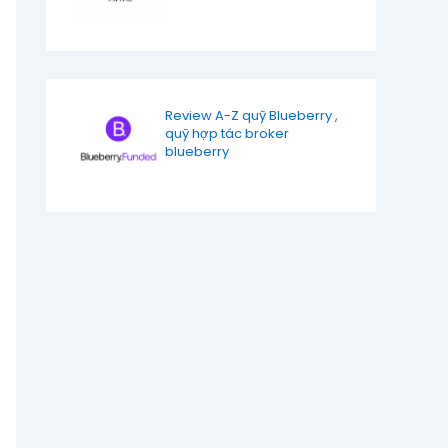
Review A-Z quỹ Blueberry ,
quỹ hợp tác broker
blueberry