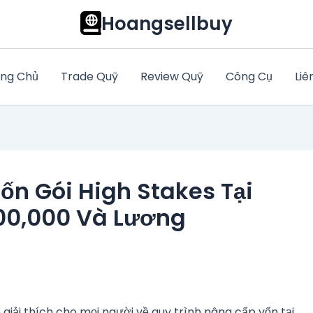
Hoangsellbuy
ng Chủ
Trade Quỹ
Review Quỹ
Công Cụ
Liê
ốn Gói High Stakes Tại
500,000 Và Lương
giải thích cho mọi người về quy trình nâng cấp vốn tại