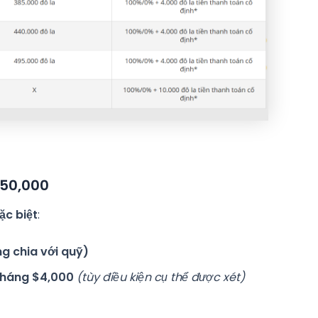
350,000
ặc biệt
:
ng chia với quỹ)
tháng $4,000
(tùy điều kiện cụ thể được xét)