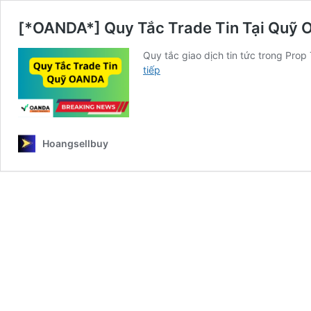
[*OANDA*] Quy Tắc Trade Tin Tại Quỹ
Quy tắc giao dịch tin tức trong Pr
[*OANDA*]
tiếp
Quy
Tắc
Trade
Tin
Tại
Hoangsellbuy
Quỹ
OANDA