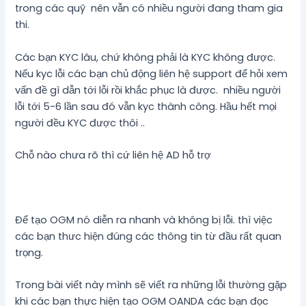
trong các quỹ nên vẫn có nhiều người đang tham gia
thi.
Các bạn KYC lâu, chứ không phải là KYC không được.
Nếu kyc lỗi các bạn chủ động liên hệ support để hỏi xem
vấn đề gì dẫn tới lỗi rồi khắc phục là được. nhiều người
lỗi tới 5-6 lần sau đó vẫn kyc thành công. Hầu hết mọi
người đều KYC được thôi ..
Chỗ nào chưa rõ thì cứ liên hệ AD hỗ trợ
Để tạo OGM nó diễn ra nhanh và không bị lỗi. thì việc
các bạn thưc hiện đúng các thông tin từ đầu rất quan
trọng.
Trong bài viết này mình sẽ viết ra những lỗi thường gặp
khi các bạn thực hiện tạo OGM OANDA các bạn đọc