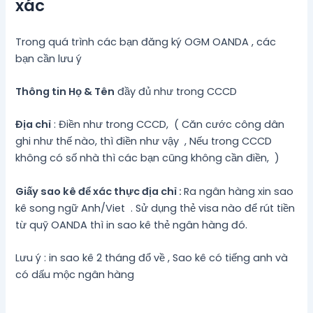
xác
Trong quá trình các bạn đăng ký OGM OANDA , các
bạn cần lưu ý
Thông tin Họ & Tên
đầy đủ như trong CCCD
Địa chỉ
: Điền như trong CCCD, ( Căn cước công dân
ghi như thế nào, thì điền như vậy , Nếu trong CCCD
không có số nhà thì các bạn cũng không cần điền, )
Giấy sao kê để xác thực địa chỉ :
Ra ngân hàng xin sao
kê song ngữ Anh/Viet . Sử dụng thẻ visa nào để rút tiền
từ quỹ OANDA thì in sao kê thẻ ngân hàng đó.
Lưu ý : in sao kê 2 tháng đổ về , Sao kê có tiếng anh và
có dấu mộc ngân hàng