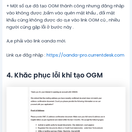
+ Một số a,e đã tạo OGM thành công nhưng đăng nhập
vào không được ,bấm vào quên mật khẩu , đổi mật
khẩu cũng không được do a,e vào link OGM cũ , nhiều
người cũng gặp lỗi ở bước này .
A,e phải vào link oanda mới.
Link a,e đăg nhập :
https://oanda-pro.currentdesk.com
4. Khăc phục lỗi khi tạo OGM