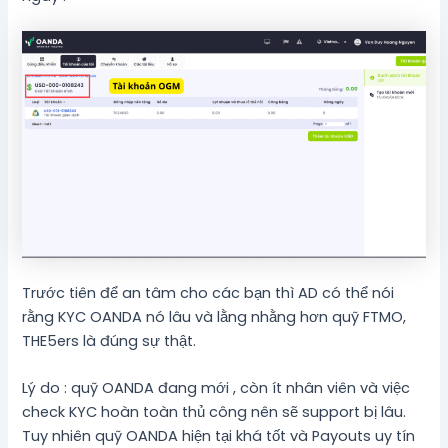
Trước tiên để an tâm cho các bạn thì AD có thể nói
rằng KYC OANDA nó lâu và lằng nhằng hơn quỹ FTMO,
THE5ers là đúng sự thật.
Lý do : quỹ OANDA đang mới , còn ít nhân viên và việc
check KYC hoàn toàn thủ công nên sẽ support bị lâu.
Tuy nhiên quỹ OANDA hiện tại khá tốt và Payouts uy tín