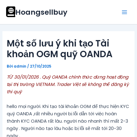
Nhảy
Mai
Hoangsellbuy
tới
Men
nội
dung
Một số lưu ý khi tạo Tài
khoản OGM quỹ OANDA
Bởi
admin
/
27/10/2025
TỪ 30/01/2026 . Quỹ OANDA chính thức dừng hoạt động
tại thị trường VIETNAM. Trader Việt sẽ không thể đăng ký
thi quỹ
hello mọi người. Khi tạo tài khoản OGM để thực hiện KYC
quỹ OANDA ,rất nhiều người bị lỗi dẫn tới việc hoàn
thành KYC OANDA rất lâu. người nào nhanh thì mất 2-3
ngày . Người nào tạo lâu hoặc bị lỗi sẽ mất tới 20-30
ngày .