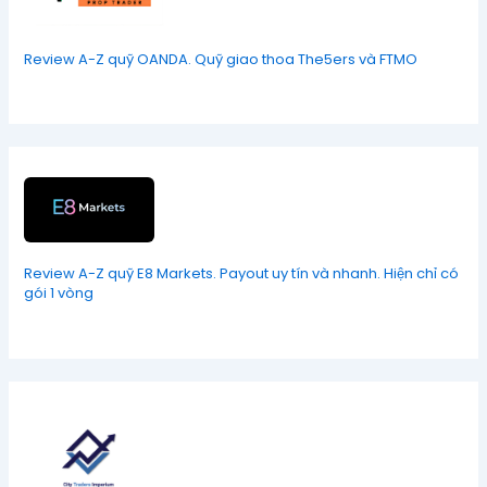
Review A-Z quỹ OANDA. Quỹ giao thoa The5ers và FTMO
Review A-Z quỹ E8 Markets. Payout uy tín và nhanh. Hiện chỉ có
gói 1 vòng