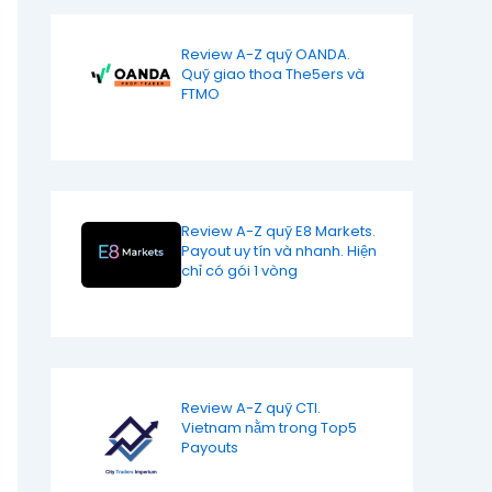
Review A-Z quỹ OANDA.
Quỹ giao thoa The5ers và
FTMO
Review A-Z quỹ E8 Markets.
Payout uy tín và nhanh. Hiện
chỉ có gói 1 vòng
Review A-Z quỹ CTI.
Vietnam nằm trong Top5
Payouts