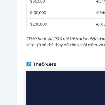
$50,000
€34
$100,000
€54
$200,000
€1,0
FTMO hoàn lại 100% phí khi trader nhận đượ
Mức giá có thể thay đổi theo thời điểm, và
The5%ers