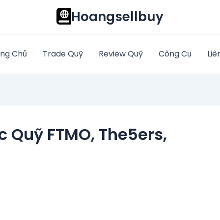
Hoangsellbuy
ng Chủ
Trade Quỹ
Review Quỹ
Công Cụ
Liê
c Quỹ FTMO, The5ers,