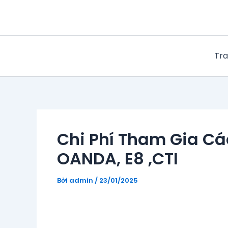
Nhảy
tới
nội
dung
Tra
Chi Phí Tham Gia Cá
OANDA, E8 ,CTI
Bởi
admin
/
23/01/2025