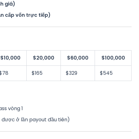
h giá)
 cấp vốn trực tiếp)
$10,000
$20,000
$60,000
$100,000
$78
$165
$329
$545
ass vòng 1
t được ở lần payout đầu tiên)