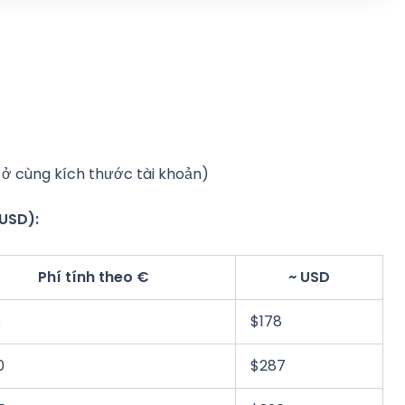
u ở cùng kích thước tài khoản)
 USD):
Phí tính theo €
~ USD
5
$178
0
$287