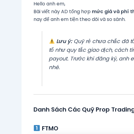
Hello anh em,
Bài viết này AD tổng hợp
mức giá và phí t
nay để anh em tiện theo dõi và so sánh.
Lưu ý:
Quỹ rẻ chưa chắc đã tố
tố như quy tắc giao dịch, cách 
payout. Trước khi đăng ký, anh 
nhé.
Danh Sách Các Quỹ Prop Trading
FTMO