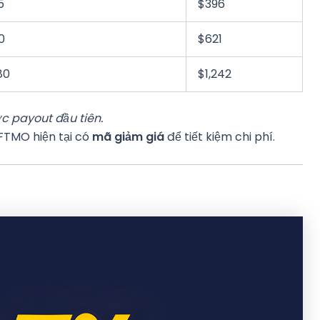
5
$396
0
$621
80
$1,242
c payout đầu tiên.
 FTMO hiện tại có
mã giảm giá
để tiết kiệm chi phí.