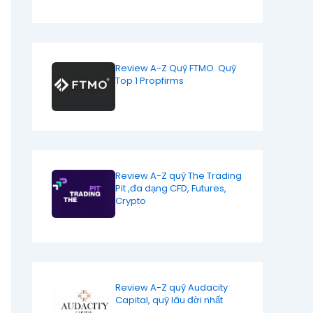
Review A-Z Quỹ FTMO. Quỹ
Top 1 Propfirms
Review A-Z quỹ The Trading
Pit ,đa dạng CFD, Futures,
Crypto
Review A-Z quỹ Audacity
Capital, quỹ lâu đời nhất