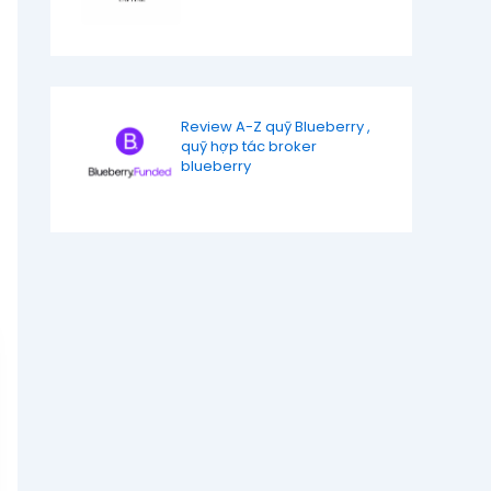
Review A-Z quỹ Blueberry ,
quỹ hợp tác broker
blueberry