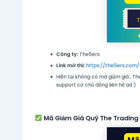
Công ty:
The5ers
Link mở thi:
https://the5ers.com
Hiện tại không có mã giảm giá , Th
support cứ chủ động liên hệ ad )
Mã Giảm Giá Quỹ The Trading 