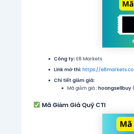
Công ty:
E8 Markets
Link mở thi:
https://e8markets.c
Chi tiết giảm giá:
Mã giảm giá :
hoangsellbuy
(
Mã Giảm Giá Quỹ CTI