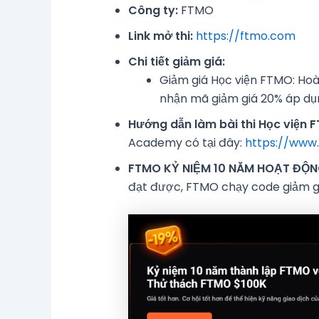
Công ty:
FTMO
Link mở thi:
https://ftmo.com
Chi tiết giảm giá:
Giảm giá Học viện FTMO: H
nhận mã giảm giá 20% áp dụn
Hướng dẫn làm bài thi Học viện 
Academy có tại đây:
https://www
FTMO KỶ NIỆM 10 NĂM HOẠT ĐỘ
đạt được, FTMO chạy code giảm gi