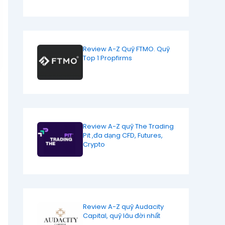
Review A-Z Quỹ FTMO. Quỹ
Top 1 Propfirms
Review A-Z quỹ The Trading
Pit ,đa dạng CFD, Futures,
Crypto
Review A-Z quỹ Audacity
Capital, quỹ lâu đời nhất