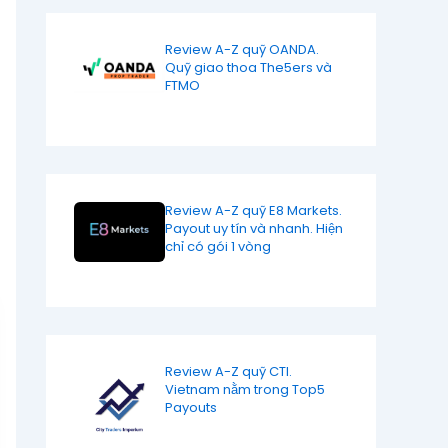
Review A-Z quỹ OANDA.
Quỹ giao thoa The5ers và
FTMO
Review A-Z quỹ E8 Markets.
Payout uy tín và nhanh. Hiện
chỉ có gói 1 vòng
Review A-Z quỹ CTI.
Vietnam nằm trong Top5
Payouts