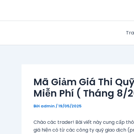
Nhảy
tới
nội
dung
Tra
Mã Giảm Giá Thi Quỹ
Miễn Phí ( Tháng 8/
Bởi
admin
/
19/05/2025
Chào các trader! Bài viết này cung cấp th
giá hiện có từ các công ty quỹ giao dịch (p