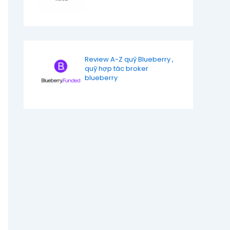
Review A-Z quỹ Blueberry ,
quỹ hợp tác broker
blueberry