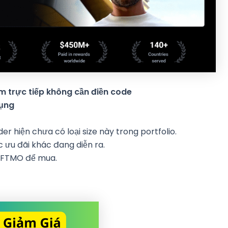
ảm trực tiếp không cần điền code
dụng
r hiện chưa có loại size này trong portfolio.
 ưu đãi khác đang diễn ra.
e FTMO để mua.