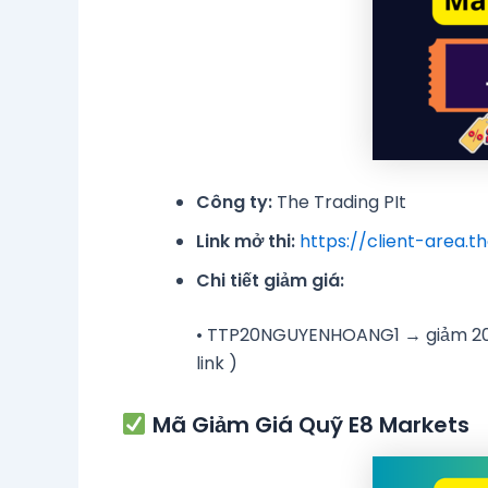
Công ty:
The Trading PIt
Link mở thi:
https://client-area.
Chi tiết giảm giá:
• TTP20NGUYENHOANG1 → giảm 20% 
link )
Mã Giảm Giá Quỹ E8 Markets