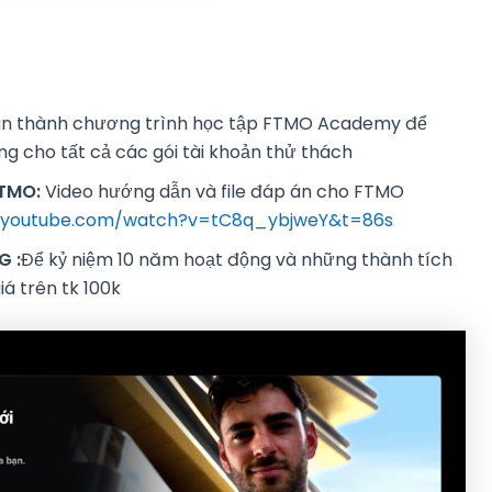
oàn thành chương trình học tập FTMO Academy để
g cho tất cả các gói tài khoản thử thách
FTMO:
Video hướng dẫn và file đáp án cho FTMO
.youtube.com/watch?v=tC8q_ybjweY&t=86s
NG
:
Để kỷ niệm 10 năm hoạt động và những thành tích
á trên tk 100k