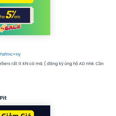
/?afmc=ny
e5ers rất ít khi có mã. ( đăng ký ủng hộ AD nhé. Cần
Pit