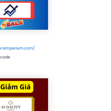
dersimperium.com/
ó code