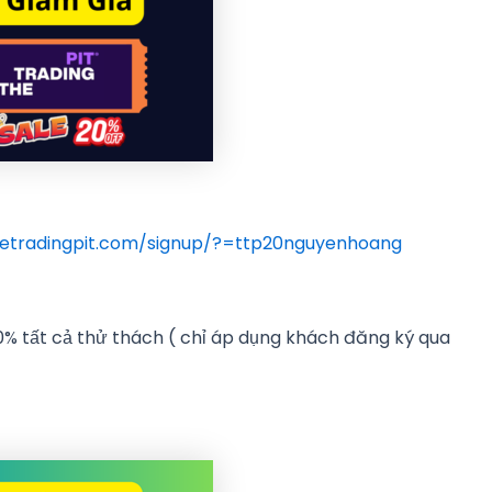
thetradingpit.com/signup/?=ttp20nguyenhoang
tất cả thử thách ( chỉ áp dụng khách đăng ký qua