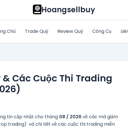
Hoangsellbuy
ng Chủ
Trade Quỹ
Review Quỹ
Công Cụ
Liê
 & Các Cuộc Thi Trading
2026)
ông tin cập nhật cho tháng
08 / 2026
về các mã giảm
rop trading) và chi tiết về các cuộc thi trading miễn