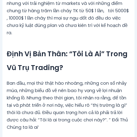
nhưng với trải nghiệm từ markets và với những điểm
chung từ hàng trăm lần cháy TK từ 50$ 1 lần, tới 5000$
, 10000$ 1 lần cháy thì mọi sự ngu dốt đó đều do việc
chưa kỷ luật đúng plan và chưa kiên trì với kế hoạch đề
ra.
Định Vị Bản Thân: “Tôi Là Ai” Trong
Vũ Trụ Trading?
Ban đầu, mọi thứ thật hào nhoáng, những con số nhảy
múa, những biểu đồ vẽ nên bao hy vọng về lợi nhuận
khổng lồ. Nhưng theo thời gian, tôi nhận ra rằng, để tồn
tại và phát triển ở nơi này, việc hiểu rõ “thị trường là gì”
thôi là chưa đủ. Điều quan trọng hơn cả là phải trả lời
được câu hỏi: “Tôi là ai trong cuộc chơi này?”. ” Đối Thủ
Chúng ta là ai’