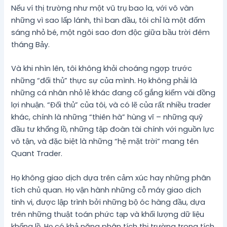
Nếu ví thị trường như một vũ trụ bao la, với vô vàn
những vì sao lấp lánh, thì ban đầu, tôi chỉ là một đốm
sáng nhỏ bé, một ngôi sao đơn độc giữa bầu trời đêm
tháng Bảy.
Và khi nhìn lên, tôi không khỏi choáng ngợp trước
những “đối thủ” thực sự của mình. Họ không phải là
những cá nhân nhỏ lẻ khác đang cố gắng kiếm vài đồng
lợi nhuận. “Đối thủ” của tôi, và có lẽ của rất nhiều trader
khác, chính là những “thiên hà” hùng vĩ – những quỹ
đầu tư khổng lồ, những tập đoàn tài chính với nguồn lực
vô tận, và đặc biệt là những “hệ mặt trời” mang tên
Quant Trader.
Họ không giao dịch dựa trên cảm xúc hay những phân
tích chủ quan. Họ vận hành những cỗ máy giao dịch
tinh vi, được lập trình bởi những bộ óc hàng đầu, dựa
trên những thuật toán phức tạp và khối lượng dữ liệu
khổng lồ. Họ có khả năng phân tích thị trường trong tích