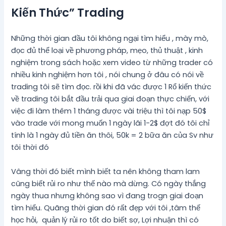
Kiến Thức” Trading
Những thời gian đầu tôi không ngại tìm hiểu , mày mò,
đọc đủ thể loại về phương pháp, mẹo, thủ thuật , kinh
nghiệm trong sách hoặc xem video từ những trader có
nhiều kinh nghiệm hơn tôi , nói chung ở đâu có nói về
trading tôi sẽ tìm đọc. rồi khi đã vác được 1 Rổ kiến thức
về trading tôi bắt đầu trải qua giai đoạn thực chiến, với
việc đi làm thêm 1 tháng được vài triệu thì tôi nạp 50$
vào trade với mong muốn 1 ngày lãi 1-2$ đợt đó tôi chỉ
tính là 1 ngày đủ tiền ăn thôi, 50k = 2 bữa ăn của Sv như
tôi thời đó
Vâng thời đó biết mình biết ta nên không tham lam
cũng biết rủi ro như thế nào mà dừng. Có ngày thắng
ngày thua nhưng không sao vì đang trogn giai đoạn
tìm hiểu. Quãng thời gian đó rất đẹp với tôi ,tâm thế
học hỏi, quản lý rủi ro tốt do biết sợ, Lợi nhuận thì có