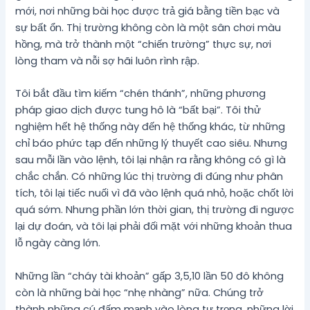
mới, nơi những bài học được trả giá bằng tiền bạc và
sự bất ổn. Thị trường không còn là một sân chơi màu
hồng, mà trở thành một “chiến trường” thực sự, nơi
lòng tham và nỗi sợ hãi luôn rình rập.
Tôi bắt đầu tìm kiếm “chén thánh”, những phương
pháp giao dịch được tung hô là “bất bại”. Tôi thử
nghiệm hết hệ thống này đến hệ thống khác, từ những
chỉ báo phức tạp đến những lý thuyết cao siêu. Nhưng
sau mỗi lần vào lệnh, tôi lại nhận ra rằng không có gì là
chắc chắn. Có những lúc thị trường đi đúng như phân
tích, tôi lại tiếc nuối vì đã vào lệnh quá nhỏ, hoặc chốt lời
quá sớm. Nhưng phần lớn thời gian, thị trường đi ngược
lại dự đoán, và tôi lại phải đối mặt với những khoản thua
lỗ ngày càng lớn.
Những lần “cháy tài khoản” gấp 3,5,10 lần 50 đô không
còn là những bài học “nhẹ nhàng” nữa. Chúng trở
thành những cú đấm mạnh vào lòng tự trọng, những lời