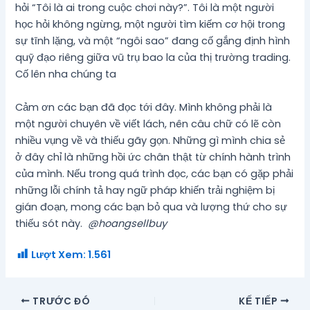
hỏi “Tôi là ai trong cuộc chơi này?”. Tôi là một người
học hỏi không ngừng, một người tìm kiếm cơ hội trong
sự tĩnh lặng, và một “ngôi sao” đang cố gắng định hình
quỹ đạo riêng giữa vũ trụ bao la của thị trường trading.
Cố lên nha chúng ta
Cảm ơn các bạn đã đọc tới đây. Mình không phải là
một người chuyên về viết lách, nên câu chữ có lẽ còn
nhiều vụng về và thiếu gãy gọn. Những gì mình chia sẻ
ở đây chỉ là những hồi ức chân thật từ chính hành trình
của mình. Nếu trong quá trình đọc, các bạn có gặp phải
những lỗi chính tả hay ngữ pháp khiến trải nghiệm bị
gián đoạn, mong các bạn bỏ qua và lượng thứ cho sự
thiếu sót này.
@hoangsellbuy
Lượt Xem:
1.561
TRƯỚC ĐÓ
KẾ TIẾP