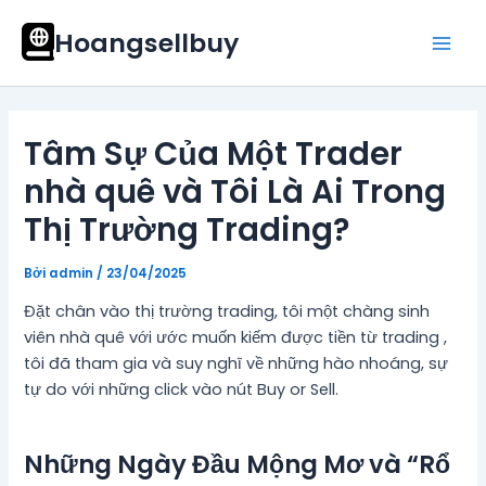
Nhảy
Mai
Hoangsellbuy
tới
Men
nội
dung
Tâm Sự Của Một Trader
nhà quê và Tôi Là Ai Trong
Thị Trường Trading?
Bởi
admin
/
23/04/2025
Đặt chân vào thị trường trading, tôi một chàng sinh
viên nhà quê với ước muốn kiếm được tiền từ trading ,
tôi đã tham gia và suy nghĩ về những hào nhoáng, sự
tự do với những click vào nút Buy or Sell.
Những Ngày Đầu Mộng Mơ và “Rổ