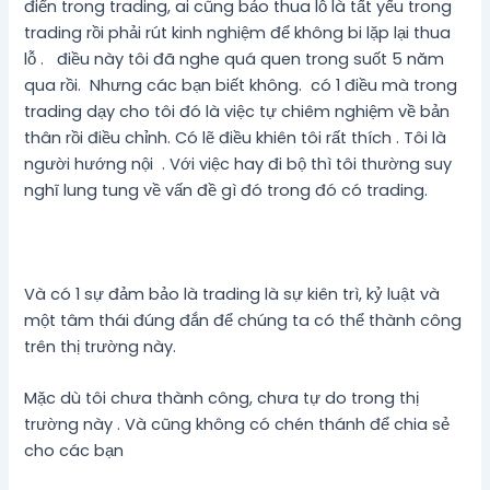
điển trong trading, ai cũng bảo thua lỗ là tất yếu trong
trading rồi phải rút kinh nghiệm để không bi lặp lại thua
lỗ . điều này tôi đã nghe quá quen trong suốt 5 năm
qua rồi. Nhưng các bạn biết không. có 1 điều mà trong
trading dạy cho tôi đó là việc tự chiêm nghiệm về bản
thân rồi điều chỉnh. Có lẽ điều khiên tôi rất thích . Tôi là
người hướng nội . Với việc hay đi bộ thì tôi thường suy
nghĩ lung tung về vấn đề gì đó trong đó có trading.
Và có 1 sự đảm bảo là trading là sự kiên trì, kỷ luật và
một tâm thái đúng đắn để chúng ta có thể thành công
trên thị trường này.
Mặc dù tôi chưa thành công, chưa tự do trong thị
trường này . Và cũng không có chén thánh để chia sẻ
cho các bạn