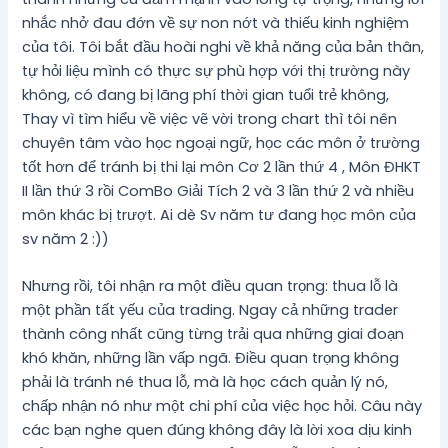
nhắc nhở đau đớn về sự non nớt và thiếu kinh nghiệm
của tôi. Tôi bắt đầu hoài nghi về khả năng của bản thân,
tự hỏi liệu mình có thực sự phù hợp với thị trường này
không, có đang bị lãng phí thời gian tuổi trẻ không,
Thay vì tìm hiểu về việc vẽ vời trong chart thì tôi nên
chuyên tâm vào học ngoại ngữ, học các môn ở trường
tốt hơn để tránh bị thi lại môn Cơ 2 lần thứ 4 , Môn ĐHKT
II lần thứ 3 rồi ComBo Giải Tích 2 và 3 lần thứ 2 và nhiều
môn khác bị trượt. Ai dè Sv năm tư đang học môn của
sv năm 2 :))
Nhưng rồi, tôi nhận ra một điều quan trọng: thua lỗ là
một phần tất yếu của trading. Ngay cả những trader
thành công nhất cũng từng trải qua những giai đoạn
khó khăn, những lần vấp ngã. Điều quan trọng không
phải là tránh né thua lỗ, mà là học cách quản lý nó,
chấp nhận nó như một chi phí của việc học hỏi. Câu này
các bạn nghe quen đúng không đây là lời xoa dịu kinh