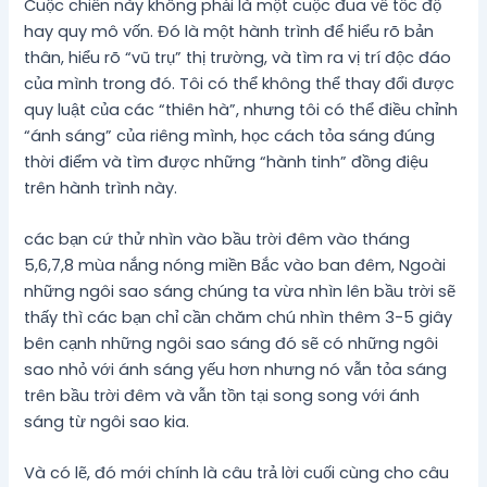
Cuộc chiến này không phải là một cuộc đua về tốc độ
hay quy mô vốn. Đó là một hành trình để hiểu rõ bản
thân, hiểu rõ “vũ trụ” thị trường, và tìm ra vị trí độc đáo
của mình trong đó. Tôi có thể không thể thay đổi được
quy luật của các “thiên hà”, nhưng tôi có thể điều chỉnh
“ánh sáng” của riêng mình, học cách tỏa sáng đúng
thời điểm và tìm được những “hành tinh” đồng điệu
trên hành trình này.
các bạn cứ thử nhìn vào bầu trời đêm vào tháng
5,6,7,8 mùa nắng nóng miền Bắc vào ban đêm, Ngoài
những ngôi sao sáng chúng ta vừa nhìn lên bầu trời sẽ
thấy thì các bạn chỉ cần chăm chú nhìn thêm 3-5 giây
bên cạnh những ngôi sao sáng đó sẽ có những ngôi
sao nhỏ với ánh sáng yếu hơn nhưng nó vẫn tỏa sáng
trên bầu trời đêm và vẫn tồn tại song song với ánh
sáng từ ngôi sao kia.
Và có lẽ, đó mới chính là câu trả lời cuối cùng cho câu