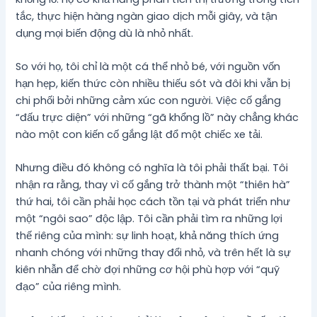
tắc, thực hiện hàng ngàn giao dịch mỗi giây, và tận
dụng mọi biến động dù là nhỏ nhất.
So với họ, tôi chỉ là một cá thể nhỏ bé, với nguồn vốn
hạn hẹp, kiến thức còn nhiều thiếu sót và đôi khi vẫn bị
chi phối bởi những cảm xúc con người. Việc cố gắng
“đấu trực diện” với những “gã khổng lồ” này chẳng khác
nào một con kiến cố gắng lật đổ một chiếc xe tải.
Nhưng điều đó không có nghĩa là tôi phải thất bại. Tôi
nhận ra rằng, thay vì cố gắng trở thành một “thiên hà”
thứ hai, tôi cần phải học cách tồn tại và phát triển như
một “ngôi sao” độc lập. Tôi cần phải tìm ra những lợi
thế riêng của mình: sự linh hoạt, khả năng thích ứng
nhanh chóng với những thay đổi nhỏ, và trên hết là sự
kiên nhẫn để chờ đợi những cơ hội phù hợp với “quỹ
đạo” của riêng mình.