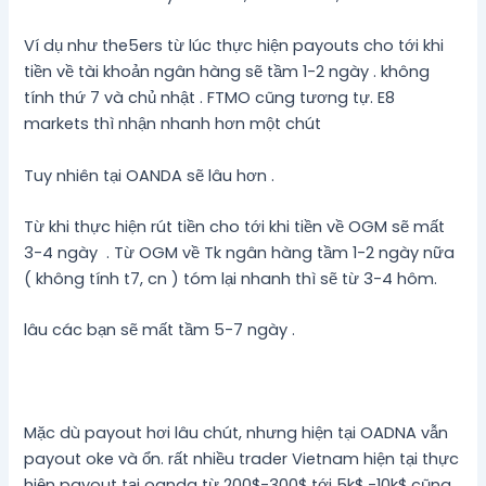
Ví dụ như the5ers từ lúc thực hiện payouts cho tới khi
tiền về tài khoản ngân hàng sẽ tầm 1-2 ngày . không
tính thứ 7 và chủ nhật . FTMO cũng tương tự. E8
markets thì nhận nhanh hơn một chút
Tuy nhiên tại OANDA sẽ lâu hơn .
Từ khi thực hiện rút tiền cho tới khi tiền về OGM sẽ mất
3-4 ngày . Từ OGM về Tk ngân hàng tầm 1-2 ngày nữa
( không tính t7, cn ) tóm lại nhanh thì sẽ từ 3-4 hôm.
lâu các bạn sẽ mất tầm 5-7 ngày .
Mặc dù payout hơi lâu chút, nhưng hiện tại OADNA vẫn
payout oke và ổn. rất nhiều trader Vietnam hiện tại thực
hiện payout tại oanda từ 200$-300$ tới 5k$ -10k$ cũng