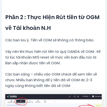
Phần 2 : Thực Hiện Rút tiền từ OGM
về Tài khoản N.H
Các bạn lưu ý. Tiền về OGM sẽ không có thông báo.
Vậy nên khi thực hiện rút tiền từ quỹ OANDA về OGM . Kể
từ lúc tài khoản Mt5 reset về mức vốn ban đầu tức là
Bạn sắp nhận được tiền về OGM .
Các bạn sáng – chiều vào OGM check để xem tiền về
chưa. Nhiều bạn không để ý tiền đã về OGM đc 2-3
ngày cũng không biết tiền đã về OGM