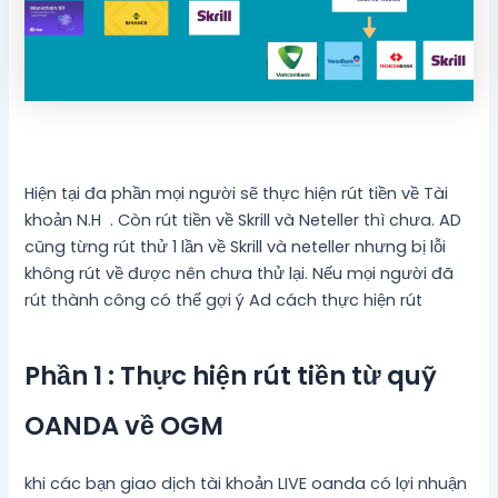
Hiện tại đa phần mọi người sẽ thực hiện rút tiền về Tài
khoản N.H . Còn rút tiền về Skrill và Neteller thì chưa. AD
cũng từng rút thử 1 lần về Skrill và neteller nhưng bị lỗi
không rút về được nên chưa thử lại. Nếu mọi người đã
rút thành công có thể gợi ý Ad cách thực hiện rút
Phần 1 : Thực hiện rút tiền từ quỹ
OANDA về OGM
khi các bạn giao dịch tài khoản LIVE oanda có lợi nhuận