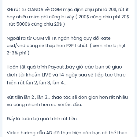
KHi rút từ OANDA về OGM mặc định chịu phí là 20$, rút ít
hay nhiều mức phí cũng bị vậy ( 200$ cũng chịu phí 20$
. rút 5000$ cũng chịu 20$ )
Ngoài ra từ OGM về TK ngân hàng quy đổi Rate
usd/vnd cũng sẽ thấp hơn P2P 1 chút. ( xem như bị hụt
2-3% phí )
ây giờ các bạn sẽ giao
Hoàn tất quá trình Payout ,b
dịch tài khoản LIVE và 14 ngày sau sẽ tiếp tục thực
hiện rút lần 2, lần 3, lần 4….
Rút tiền lần 2 , lần 3… thao tác sẽ đơn gian hơn rất nhiều
và cũng nhanh hơn so với lần đầu.
Đấy là toàn bộ quá trình rút tiền.
Video hướng dẫn AD đã thực hiện các bạn có thể theo