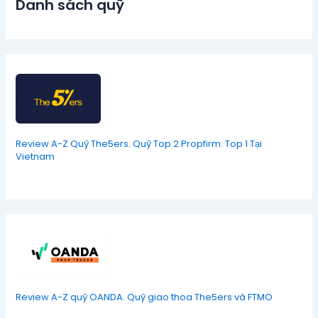
Danh sách quỹ
Review A-Z Quỹ The5ers. Quỹ Top 2 Propfirm. Top 1 Tại
Vietnam
Review A-Z quỹ OANDA. Quỹ giao thoa The5ers và FTMO