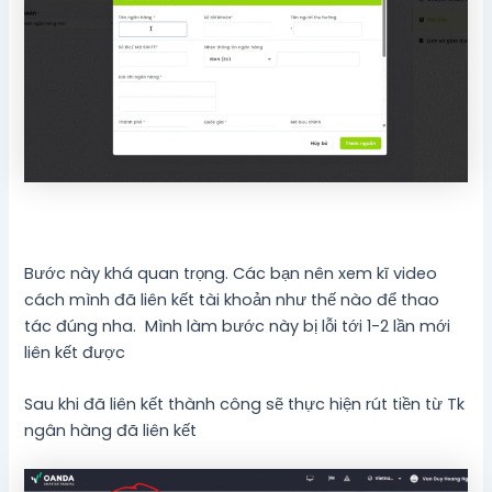
Bước này khá quan trọng. Các bạn nên xem kĩ video
cách mình đã liên kết tài khoản như thế nào để thao
tác đúng nha. Mình làm bước này bị lỗi tới 1-2 lần mới
liên kết được
Sau khi đã liên kết thành công sẽ thực hiện rút tiền từ Tk
ngân hàng đã liên kết