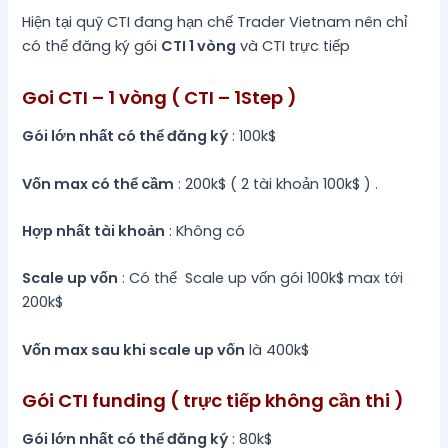
Hiện tại quỹ CTI đang hạn chế Trader Vietnam nên chỉ
có thể đăng ký gói
CTI 1 vòng
và CTI trực tiếp
Goi CTI – 1 vòng ( CTI – 1Step )
Gói lớn nhất có thể đăng ký
: 100k$
Vốn max có thể cầm
: 200k$ ( 2 tài khoản 100k$ ) .
Hợp nhất tài khoản
: Không có
Scale up vốn
: Có thể Scale up vốn gói 100k$ max tới
200k$
Vốn max sau khi scale up vốn
là 400k$
Gói CTI funding ( trực tiếp không cần thi )
Gói lớn nhất có thể đăng ký
: 80k$