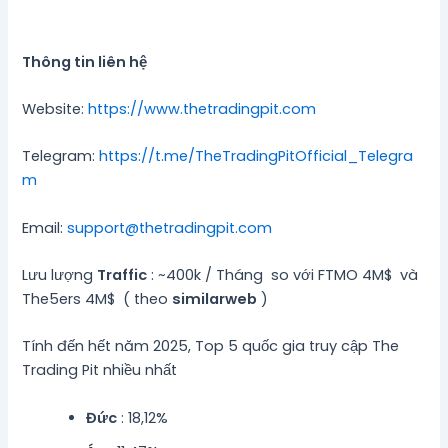
Thông tin liên hệ
Website:
https://www.thetradingpit.com
Telegram:
https://t.me/TheTradingPitOfficial_Telegra
m
Email:
support@thetradingpit.com
Lưu lượng
Traffic
: ~400k / Tháng so với FTMO 4M$ và
The5ers 4M$ ( theo
similarweb
)
Tính đến hết năm 2025, Top 5 quốc gia truy cập The
Trading Pit nhiều nhất
Đức
: 18,12%