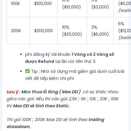
10%
3%
100K
$100,000
($6,0
($10,000)
($3,000)
(trail
6%
10%
3%
200K
$200,000
($12,0
($20,000)
($6,000)
(trail
phí đăng ký tài khoản
1 Vòng và 2 Vòng sẽ
được Refund
tại lần rút tiền thứ 3.
Tip : Nhớ sử dụng mã giảm giá dưới cuối bài
viết để tiếp kiệm chi phí
Lưu ý
:
Mức thua lỗ tổng ( Max DD )
có sự khác nhau
giữa các gói. Nếu thi các gói 2,5K ; 5K ; 10K ; 20K ; 50K
thì
Max DD sẽ tính theo Static.
Thi gói 100K ; 200K Max DD sẽ tính theo
trailing
drawdown,