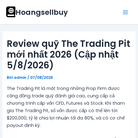
Nhảy
Mai
Hoangsellbuy
tới
Men
nội
dung
Review quỹ The Trading Pit
mới nhất 2026 (Cập nhật
5/8/2026)
Bởi
admin
/
07/08/2026
The Trading Pit là một trong những Prop Firm được
cộng đồng trade quỹ đánh giá cao, cung cấp cả
chương trình cấp vốn CFD, Futures và Stock. Khi tham
gia The Trading Pit, số vốn được cấp có thể lên tới
$200,000, tỷ lệ chia lợi nhuận tối đa 80%, và có cơ chế
payout định kỳ.