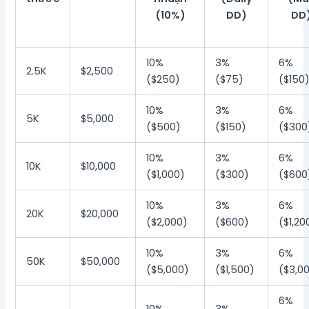
(10%)
DD)
DD
10%
3%
6%
2.5K
$2,500
($250)
($75)
($150
10%
3%
6%
5K
$5,000
($500)
($150)
($300
10%
3%
6%
10K
$10,000
($1,000)
($300)
($600
10%
3%
6%
20K
$20,000
($2,000)
($600)
($1,20
10%
3%
6%
50K
$50,000
($5,000)
($1,500)
($3,0
6%