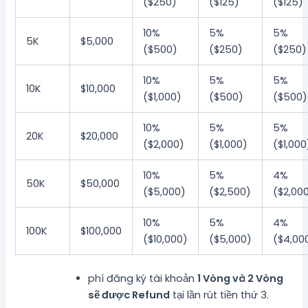
($250)
($125)
($125)
10%
5%
5%
5K
$5,000
($500)
($250)
($250)
10%
5%
5%
10K
$10,000
($1,000)
($500)
($500)
10%
5%
5%
20K
$20,000
($2,000)
($1,000)
($1,000
10%
5%
4%
50K
$50,000
($5,000)
($2,500)
($2,00
10%
5%
4%
100K
$100,000
($10,000)
($5,000)
($4,00
phí đăng ký tài khoản
1 Vòng và 2 Vòng
sẽ được Refund
tại lần rút tiền thứ 3.