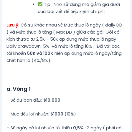
Tip : Nhớ sử dụng mã giảm giá dưới
cuối bài viết để tiếp kiệm chi phí
Lưu ý
:
Có sự khác nhau về Mức thua lỗ ngày ( daily DD
) và Mức thua lỗ tổng ( Max DD ) giữa các gói. Gói có
kích thước từ 2,5K – 50K áp dụng mức thua lỗ ngày
Daily drawdown 5% và mức lỗ tổng 10% . Đối với các
tài khoản
50K và 100K
hiện áp dụng mức lỗ ngày/tổng
chặt hơn là (4%/8%).
a. Vòng 1
– Số dư ban đầu:
$10,000
– Mục tiêu lợi nhuận:
$1000
(10%)
– Số ngày có lợi nhuận tối thiểu
0,5%
: 3 ngày ( phải có