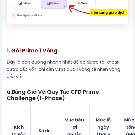
1. Gói Prime 1 Vòng
Đây là con đường nhanh nhất để có được tài khoản
được cấp vốn, chỉ cần vượt qua 1 vòng sẽ nhận vòng
cấp vốn
a.Bảng Giá Và Quy Tắc CFD Prime
Challenge (1-Phase)
Mục tiêu
Mức lỗ
Mức 
Kích
lợi
ngày
tổn
Số dư
thước
nhuận
(Daily
(Ma