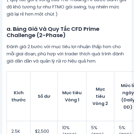
độ khó tương tự như FTMO gói swing, tuy nhiên mức
giá lại rẻ hơn một chút )
a. Bảng Giá Và Quy Tắc CFD Prime
Challenge (2-Phase)
Đánh giá 2 bước với mục tiêu lợi nhuận thấp hơn cho
mỗi giai đoạn, phù hợp với trader thích quá trình đánh
giá dần dần và quản lý rủi ro hiệu quả hơn.
Mức l
Mục
Kích
Mục tiêu
ngày
Số dư
tiêu
thước
Vòng 1
(Dail
Vòng 2
DD)
10%
5%
5%
2.5K
$2,500