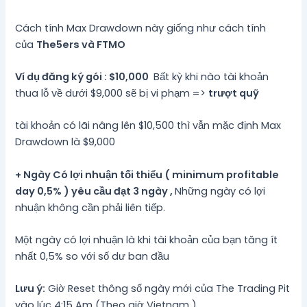
Cách tính Max Drawdown này giống như cách tính
của
The5ers và FTMO
Ví dụ đăng ký gói : $10,000
Bất kỳ khi nào tài khoản
thua lỗ về dưới $9,000 sẽ bị vi phạm =>
trượt quỹ
tài khoản có lãi nâng lên $10,500 thì vẫn mặc định Max
Drawdown là $9,000
+ Ngày Có lợi nhuận tối thiểu ( minimum profitable
day 0,5% ) yêu cầu đạt 3 ngày ,
Những ngày có lợi
nhuận không cần phải liên tiếp.
Một ngày có lợi nhuận là khi tài khoản của bạn tăng ít
nhất 0,5% so với số dư ban đầu
Lưu ý:
Giờ Reset thông số ngày mới của The Trading Pit
vào lúc 4:15 Am (Theo giờ Vietnam ).