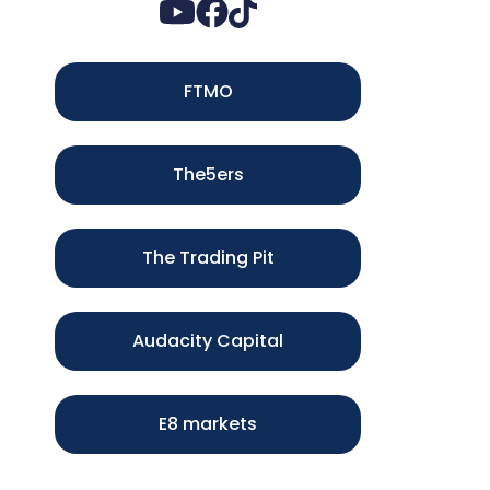
FTMO
The5ers
The Trading Pit
Audacity Capital
E8 markets