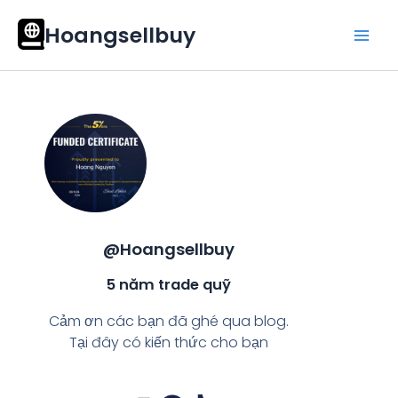
Nhảy
Mai
Hoangsellbuy
tới
Men
nội
dung
@Hoangsellbuy
5 năm trade quỹ
Cảm ơn các bạn đã ghé qua blog.
Tại đây có kiến thức cho bạn